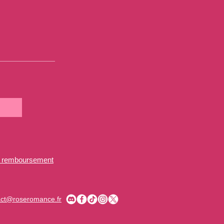
de remboursement
act@roseromance.fr