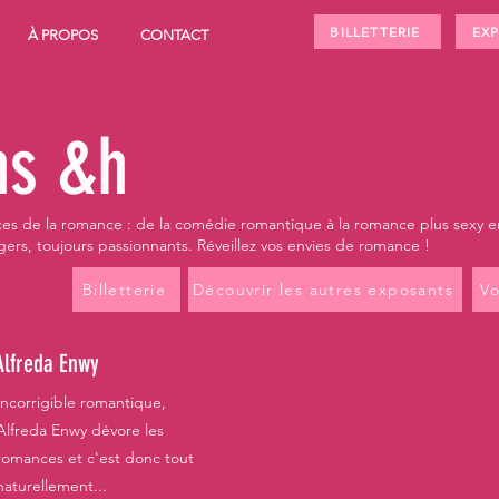
BILLETTERIE
EX
À PROPOS
CONTACT
ns &h
nces de la romance : de la comédie romantique à la romance plus sexy 
ers, toujours passionnants. Réveillez vos envies de romance !
Billetterie
Découvrir les autres exposants
Vo
Alfreda Enwy
Incorrigible romantique,
Alfreda Enwy dévore les
romances et c'est donc tout
naturellement...