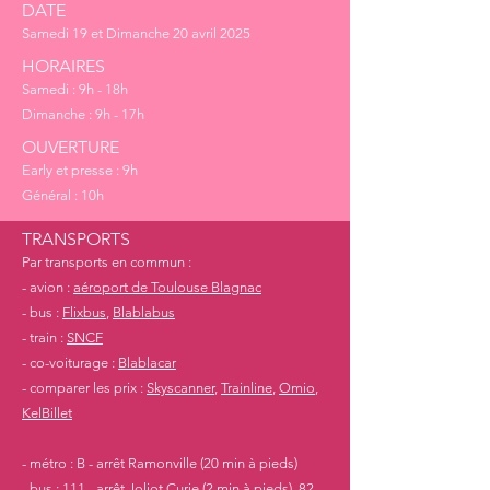
DATE
Samedi 19 et Dimanche 20 avril 2025
HORAIRES
Samedi : 9h - 18h
Dimanche : 9h - 17h​
OUVERTURE
Early et presse : 9h
Général : 10h
TRANSPORTS
Par transports en commun :
- avion :
aéroport de Toulouse Blagnac
- bus :
Flixbus
,
Blablabus
- train :
SNCF
- co-voiturage :
Blablacar
- comparer les prix :
Skyscanner
,
Trainline
,
Omio
,
KelBillet
- métro : B - arrêt Ramonville (20 min à pieds)
- bus : 111 - arrêt Joliot Curie (2 min à pieds), 82 -