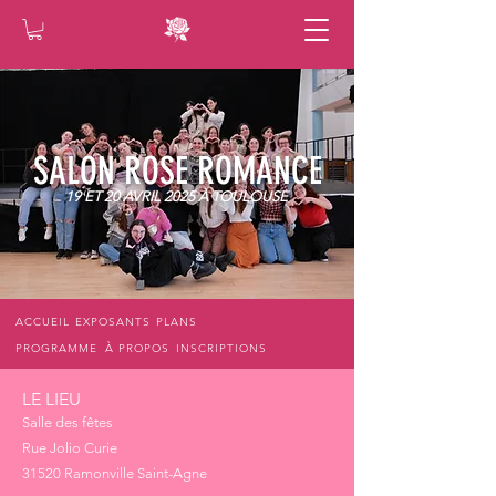
SALON ROSE ROMANCE
19 ET 20 AVRIL 2025 À TOULOUSE
ACCUEIL
EXPOSANTS
PLANS
PROGRAMME
À PROPOS
INSCRIPTIONS
LE LIEU
Salle des fêtes
Rue Jolio Curie
31520 Ramonville Saint-Agne