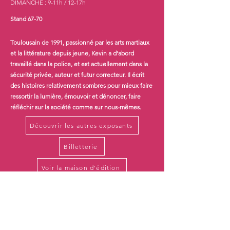
DIMANCHE : 9-11h / 12-17h
Stand 67-70
Toulousain de 1991, passionné par les arts martiaux
et la littérature depuis jeune, Kevin a d'abord
travaillé dans la police, et est actuellement dans la
sécurité privée, auteur et futur correcteur. Il écrit
des histoires relativement sombres pour mieux faire
ressortir la lumière, émouvoir et dénoncer, faire
réfléchir sur la société comme sur nous-mêmes.
Découvrir les autres exposants
Billetterie
Voir la maison d'édition
Inscris-toi pour recevoir les informations en 
avant-première !