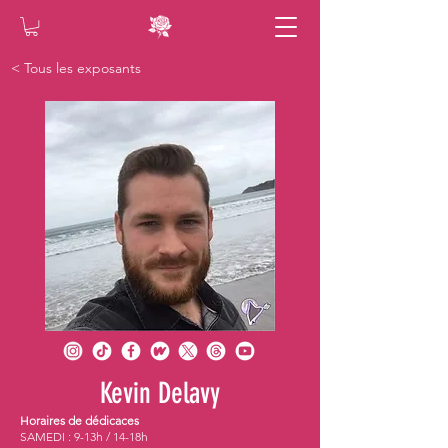
< Tous les exposants
Kevin Delavy
Horaires de dédicaces
SAMEDI : 9-13h / 14-18h