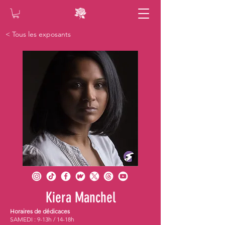
< Tous les exposants
Kiera Manchel
Horaires de dédicaces
SAMEDI : 9-13h / 14-18h