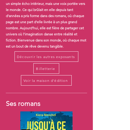
un simple écho intérieur, mais une voix portée vers
le monde. Ce qui brûlait en elle depuis tant
d’années a pris forme dans des romans, où chaque
page est une part d’elle livrée à un plus grand
nombre. Aujourd’hui, elle est fière de partager cet
univers où l’imagination danse entre réalité et
fiction. Bienvenue dans son monde, où chaque mot
est un bout de rêve devenu tangible.
Découvrir les autres exposants
Billetterie
Voir la maison d'édition
Ses romans