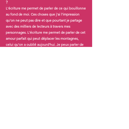
?
L'écriture me permet de parler de ce qui bouillonne
au fond de moi. Ces choses que j'ai l'impression
qu'on ne peut pas dire et que pourtant je partage
avec des milliers de lecteurs à travers mes
personnages. L'écriture me permet de parler de cet
amour parfait qui peut déplacer les montagnes,
celui qu'on a oublié aujourd'hui. Je peux parler de
ce que représente la force de l'amour et crier que
oui, c'est encore possible malgré les épreuves.
L'amour passe par une quête de soi avant de
chercher l'autre.
Parmi tous ceux que tu as écrits, quel est le
roman que tu aimes le plus et pourquoi ?
Sincèrement, je les aime tous les deux car ils
défendent chacun un aspect différent de ce
sentiment qui nous transcende lorsqu'on y goûte.
Mes deux héroïnes sont si différentes, mais
tellement attachantes que je ne pourrais pas choisir.
La troisième, dont je suis en train de créer l'univers,
va aussi venir bousculer les clichés.