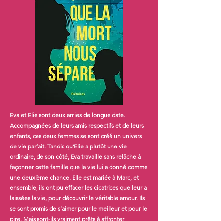
Eva et Elie sont deux amies de longue date.
Accompagnées de leurs amis respectifs et de leurs
enfants, ces deux femmes se sont créé un univers
de vie parfait. Tandis qu’Elie a plutôt une vie
ordinaire, de son côté, Eva travaille sans relâche à
façonner cette famille que la vie lui a donné comme
une deuxième chance. Elle est mariée à Marc, et
ensemble, ils ont pu effacer les cicatrices que leur a
laissées la vie, pour découvrir le véritable amour. Ils
se sont promis de s’aimer pour le meilleur et pour le
pire. Mais sont-ils vraiment prêts à affronter