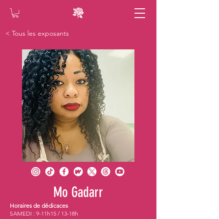
< Tous les exposants
Mo Gadarr
Horaires de dédicaces
SAMEDI : 9-11h15 / 13-18h