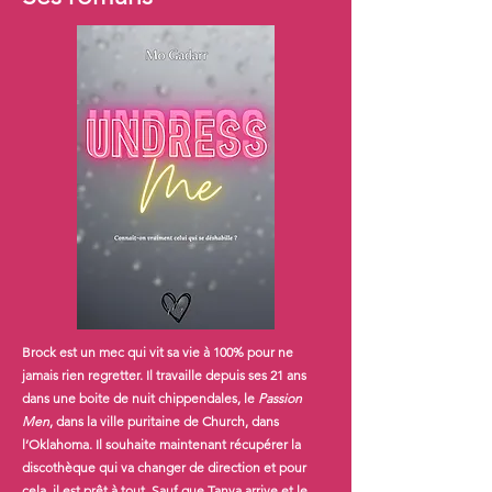
Brock est un mec qui vit sa vie à 100% pour ne
jamais rien regretter. Il travaille depuis ses 21 ans
dans une boite de nuit chippendales, le
Passion
Men
, dans la ville puritaine de Church, dans
l’Oklahoma. Il souhaite maintenant récupérer la
discothèque qui va changer de direction et pour
cela, il est prêt à tout. Sauf que Tanya arrive et le